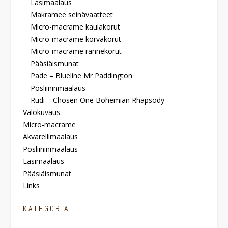
Lasimaalaus
Makramee seinävaatteet
Micro-macrame kaulakorut
Micro-macrame korvakorut
Micro-macrame rannekorut
Pääsiäismunat
Pade – Blueline Mr Paddington​
Posliininmaalaus
Rudi – Chosen One Bohemian Rhapsody
Valokuvaus
Micro-macrame
Akvarellimaalaus
Posliininmaalaus
Lasimaalaus
Pääsiäismunat
Links
KATEGORIAT