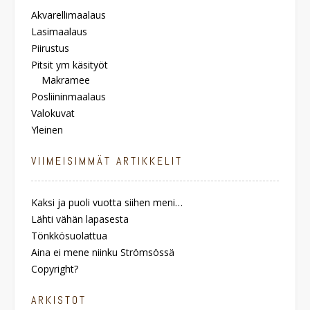
Akvarellimaalaus
Lasimaalaus
Piirustus
Pitsit ym käsityöt
Makramee
Posliininmaalaus
Valokuvat
Yleinen
VIIMEISIMMÄT ARTIKKELIT
Kaksi ja puoli vuotta siihen meni…
Lähti vähän lapasesta
Tönkkösuolattua
Aina ei mene niinku Strömsössä
Copyright?
ARKISTOT