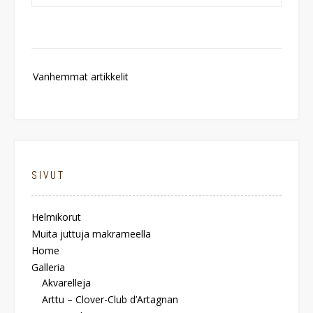
Artikkelien
Vanhemmat artikkelit
selaus
SIVUT
Helmikorut
Muita juttuja makrameella
Home
Galleria
Akvarelleja
Arttu – Clover-Club d’Artagnan